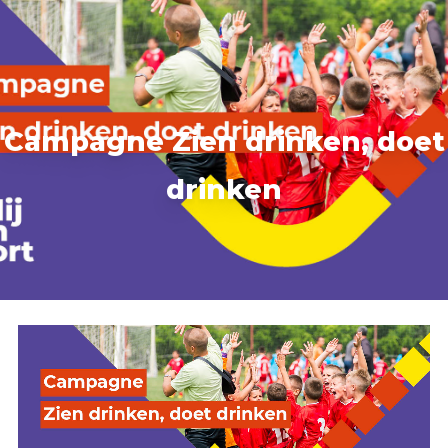
Accommodatie huren
webshop
MENU
Campagne Zien drinken, doet
drinken