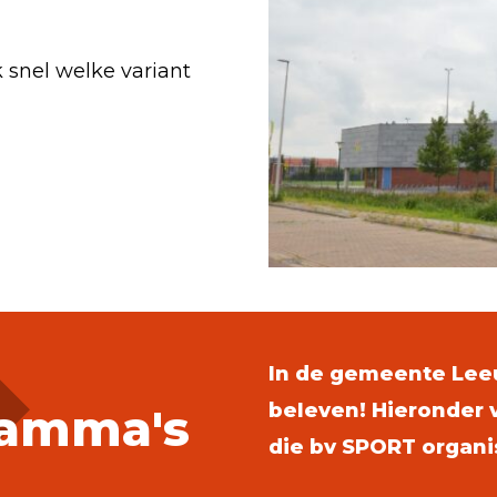
 snel welke variant
In de gemeente Leeu
beleven! Hieronder v
amma's
die bv SPORT organi