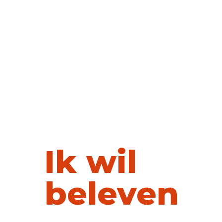
Ik wil sporten
Evenementen
Accommodaties
Onze Accommodaties
Gymzalen
Sporthallen
Spo
Over ons
Over bv SPORT
Ik wil
Over bv SPORT
Veilig sportk
beleven