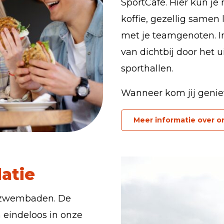
SportCafé. Hier kun je
koffie, gezellig samen
met je teamgenoten. In
van dichtbij door het
sporthallen.
Wanneer kom jij genie
Meer informatie over 
atie
n zwembaden. De
 eindeloos in onze