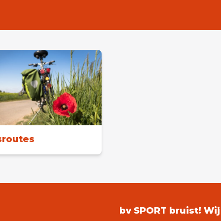
sroutes
bv SPORT bruist! Wi