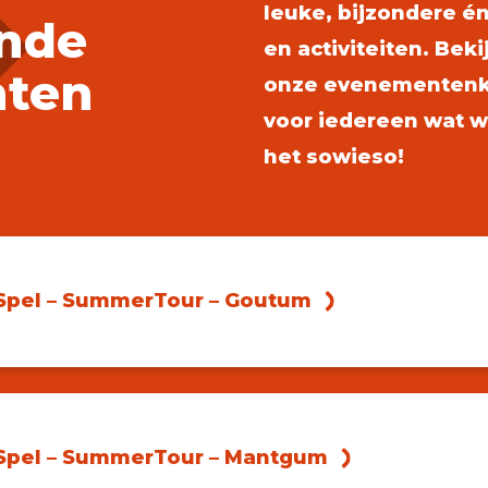
leuke, bijzondere é
nde
en activiteiten. Be
ten
onze evenementenkal
voor iedereen wat wi
het sowieso!
 Spel – SummerTour – Goutum
 Spel – SummerTour – Mantgum