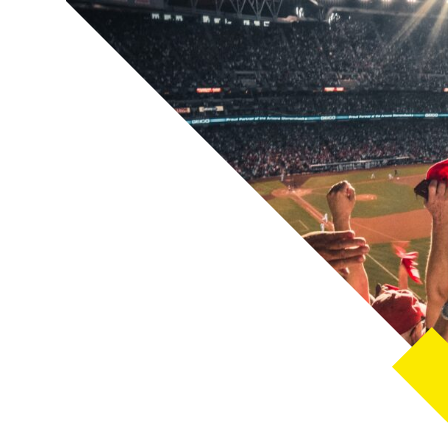
Sportontwikkeling
Boek je spo
Huren
rtvelden
Zwembaden
Accommo
limaat
Duurzaamheid
Klachtenform