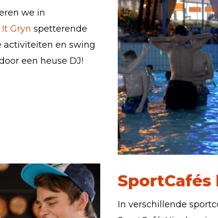
eren we in
It Gryn
spetterende
 activiteiten en swing
 door een heuse DJ!
SportCafés
In verschillende sport