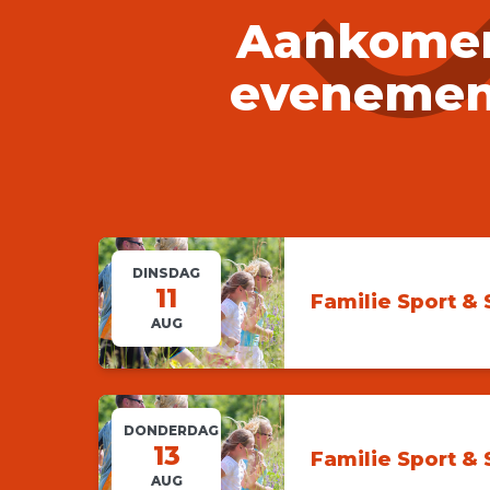
Aankome
evenemen
DINSDAG
11
Familie Sport &
AUG
DONDERDAG
13
Familie Sport &
AUG