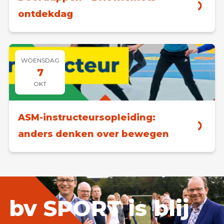
ontdekdag
WOENSDAG
7
OKT
ASM-instructeursopleiding:
anders denken over bewegen
bv SPORT is blij