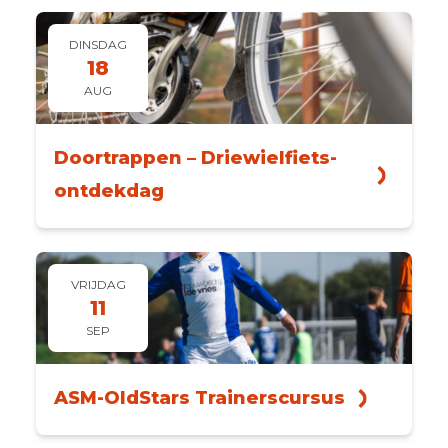
DINSDAG
18
AUG
Doortrappen – Driewielfiets-
ontdekdag
VRIJDAG
11
SEP
ASM-OldStars Trainerscursus