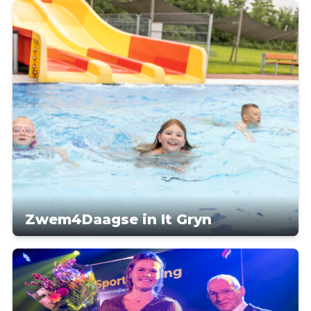
Zwem4Daagse in It Gryn