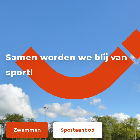
Accommodatie huren
webshop
MENU
Samen worden we blij van
sport!
Zwemmen
Sportaanbod