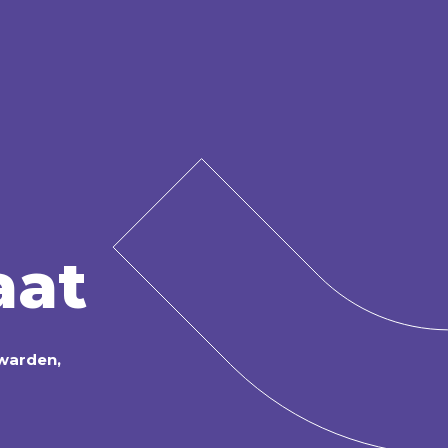
Sportontwikkeling
Boek je spo
Huren
rtvelden
Zwembaden
Accommo
aat
limaat
Duurzaamheid
Klachtenform
uwarden,