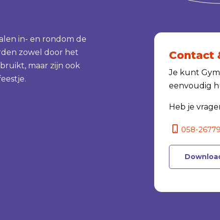
alen in- en rondom de
den zowel door het
Contact 
bruikt, maar zijn ook
Je kunt Gymza
eestje.
eenvoudig hu
Heb je vrage
058-2677
Download