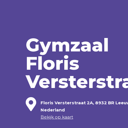
Ik wil sporten
Evenementen
Accommodaties
Onze Accommodaties
Gymzaal
Gymzalen
Sporthallen
Spo
Floris
Over ons
Over bv SPORT
Versterstr
Over bv SPORT
Veilig sportk
Floris Versterstraat 2A, 8932 BR Lee
Nederland
Bekijk op kaart