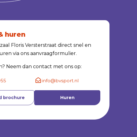
& huren
al Floris Versterstraat direct snel en
ren via ons aanvraagformulier.
n? Neem dan contact met ons op:
955
info@bvsport.nl
 brochure
Huren