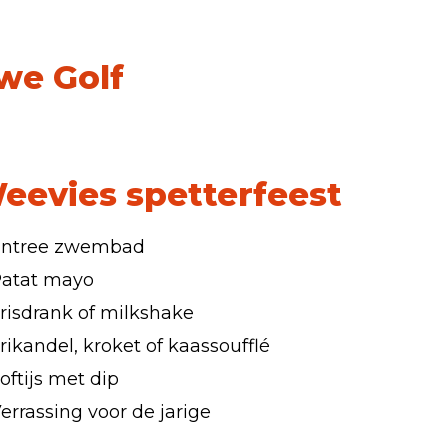
we Golf
eevies spetterfeest
Entree zwembad
atat mayo
risdrank of milkshake
rikandel, kroket of kaassoufflé
oftijs met dip
errassing voor de jarige