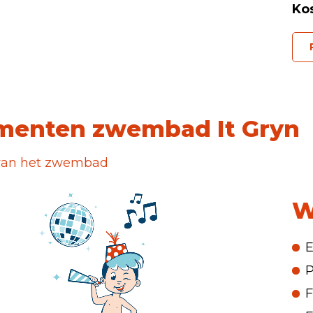
Kos
menten zwembad It Gryn
n van het zwembad
W
P
F