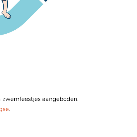
en zwemfeestjes aangeboden.
gse
.