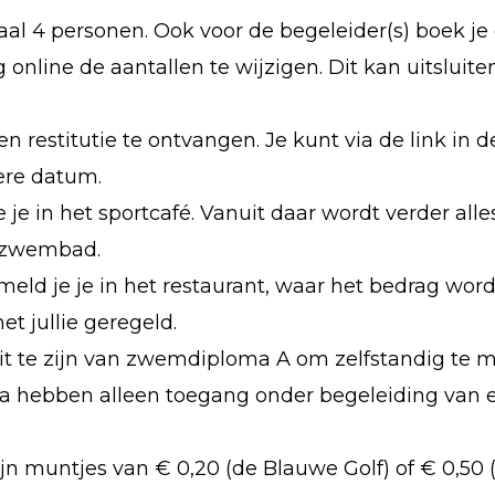
al 4 personen. Ook voor de begeleider(s) boek je
g online de aantallen te wijzigen. Dit kan uitslui
n restitutie te ontvangen. Je kunt via de link in 
ere datum.
e je in het sportcafé. Vanuit daar wordt verder all
t zwembad.
meld je je in het restaurant, waar het bedrag wo
et jullie geregeld.
zit te zijn van zwemdiploma A om zelfstandig t
ma hebben alleen toegang onder begeleiding va
n muntjes van € 0,20 (de Blauwe Golf) of € 0,50 (I