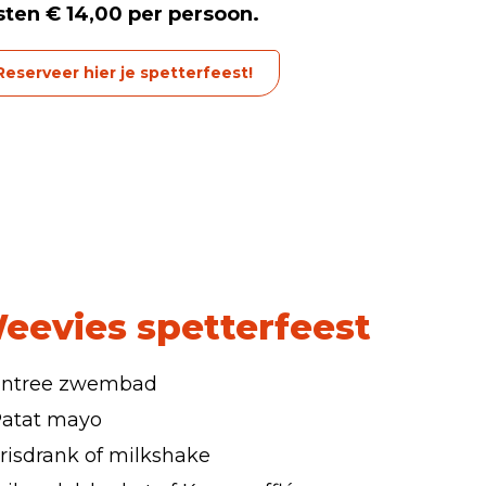
ten € 14,00 per persoon.
Reserveer hier je spetterfeest!
eevies spetterfeest
Entree zwembad
atat mayo
risdrank of milkshake