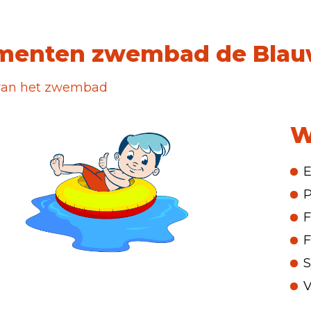
menten zwembad de Blau
n van het zwembad
W
P
F
F
S
V