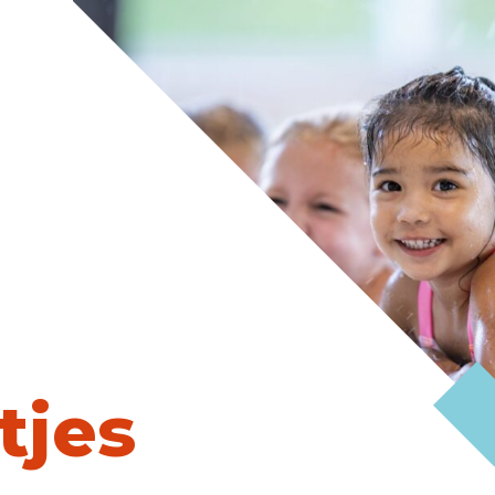
Sportontwikkeling
Boek je spo
Huren
rtvelden
Zwembaden
Accommo
limaat
Duurzaamheid
Klachtenform
tjes