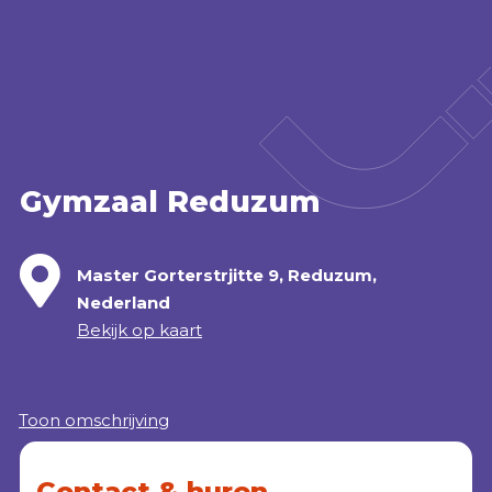
Accommodatie huren
webshop
MENU
Gymzaal Reduzum
Master Gorterstrjitte 9, Reduzum,
Nederland
Bekijk op kaart
Toon omschrijving
Contact & huren