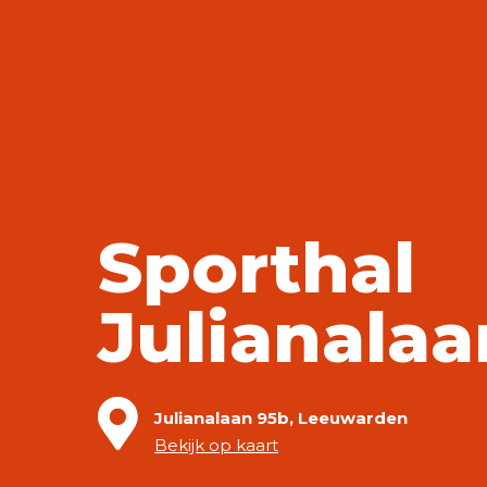
Ik wil sporten
Evenementen
Accommodaties
Onze Accommodaties
Gymzalen
Sporthallen
Spo
Over ons
Sporthal
Over bv SPORT
Julianalaa
Over bv SPORT
Veilig sportk
Julianalaan 95b, Leeuwarden
Bekijk op kaart