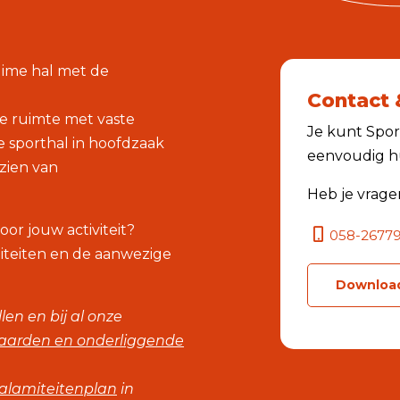
uime hal met de
Contact 
te ruimte met vaste
Je kunt Sport
 sporthal in hoofdzaak
eenvoudig hu
rzien van
Heb je vrage
or jouw activiteit?
058-2677
iliteiten en de aanwezige
Download
en en bij al onze
arden en onderliggende
alamiteitenplan
in