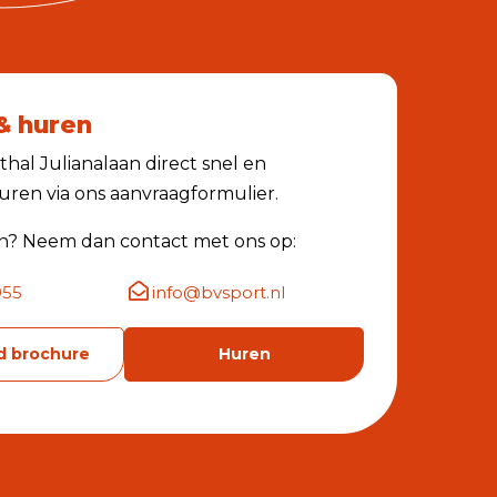
& huren
hal Julianalaan direct snel en
ren via ons aanvraagformulier.
n? Neem dan contact met ons op:
955
info@bvsport.nl
 brochure
Huren