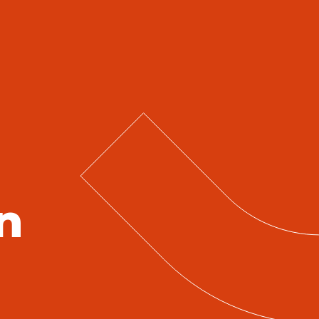
Sportontwikkeling
Boek je spo
Huren
rtvelden
Zwembaden
Accommo
n
limaat
Duurzaamheid
Klachtenform