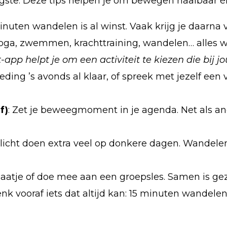
igste. Deze tips helpen je om bewegen haalbaar é
inuten wandelen is al winst. Vaak krijg je daarna 
oga, zwemmen, krachttraining, wandelen… alles werk
app helpt je om een activiteit te kiezen die bij jo
kleding ’s avonds al klaar, of spreek met jezelf ee
f)
: Zet je beweegmoment in je agenda. Net als a
aglicht doen extra veel op donkere dagen. Wandele
aatje of doe mee aan een groepsles. Samen is geze
k vooraf iets dat altijd kan: 15 minuten wandelen,