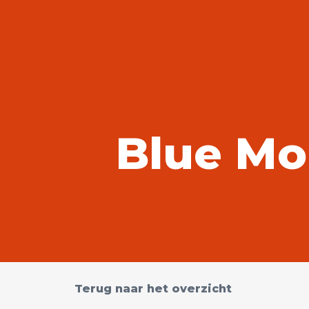
Ik wil sporten
Evenementen
Accommodaties
Onze Accommodaties
Gymzalen
Sporthallen
Spo
Blue Mo
Over ons
Over bv SPORT
Over bv SPORT
Veilig sportk
Terug naar het overzicht