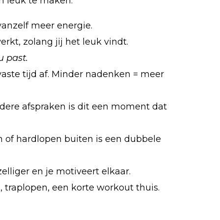
n leuk te maken:
vanzelf meer energie.
t, zolang jij het leuk vindt.
u past.
n vaste tijd af. Minder nadenken = meer
ndere afspraken is dit een moment dat
n of hardlopen buiten is een dubbele
lliger en je motiveert elkaar.
 traplopen, een korte workout thuis.