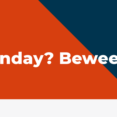
Sportontwikkeling
Boek je spo
Huren
rtvelden
Zwembaden
Accommo
nday? Beweeg 
limaat
Duurzaamheid
Klachtenform