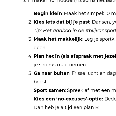
Zin maken (of houden) is soms het last
Begin klein
: Maak het simpel: 10 m
Kies iets dat bij je past
: Dansen, y
Tip: Het aanbod in de #blijvansport-
Maak het makkelijk
: Leg je sport
doen.
Plan het in (als afspraak met jezel
je serieus mag nemen.
Ga naar buiten
: Frisse lucht en d
boost.
Sport samen
: Spreek af met een m
Kies een ‘no-excuses’-optie:
Beden
Dan heb je altijd een plan B.