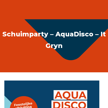
Accommodatie huren
webshop
MENU
Schuimparty – AquaDisco – It
Gryn